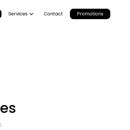
Services
Contact
Promotions
Livraison & montage
 & Têtes de lit
Reprise de l’ancien
res
Financement & garanties
res
t